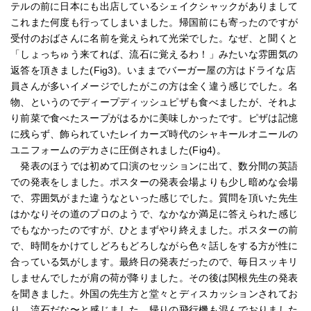
テルの前に日本にも出店しているシェイクシャックがありまして
これまた何度も行ってしまいました。帰国前にも寄ったのですが
受付のおばさんに名前を覚えられて光栄でした。なぜ、と聞くと
「しょっちゅう来てれば、流石に覚えるわ！」みたいな雰囲気の
返答を頂きました(Fig3)。いままでバーガー屋の方はドライな店
員さんが多いイメージでしたがこの方は全く違う感じでした。名
物、というのでディープディッシュピザも食べましたが、それよ
り前菜で食べたスープがはるかに美味しかったです。ピザは記憶
に残らず、飾られていたレイカーズ時代のシャキールオニールの
ユニフォームのデカさに圧倒されました(Fig4)。
発表のほうでは初めて口演のセッションに出て、数分間の英語
での発表をしました。ポスターの発表会場よりも少し暗めな会場
で、雰囲気がまた違うなといった感じでした。質問を頂いた先生
はかなりその道のプロのようで、なかなか満足に答えられた感じ
でもなかったのですが、ひとまずやり終えました。ポスターの前
で、時間をかけてしどろもどろしながら色々話しをする方が性に
合っている気がします。最終日の発表だったので、毎日スッキリ
しませんでしたが肩の荷が降りました。その後は関根先生の発表
を聞きました。外国の先生方と堂々とディスカッションされてお
り、流石だな〜と感じました。帰りの飛行機も混んでおりました