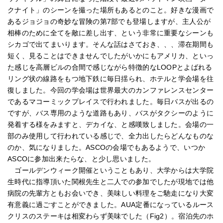
クナイト」のシーンを撮った場所もあるとのこと。好きな漫画で
あるジョジョの奇妙な冒険の第7部でも登場しますが、主人公が
相棒のために全てを敵に差し出す、という非常に重要なシーンも
シカゴで出てまいります。そんな話はさておき、、、滞在期間も
短く、見ることはできませんでしたがいかにもアメリカ、といっ
た感じを高層ビルの合間で感じながら特徴的なLOOPとよばれる
リング状の線路をもつ地下鉄に毎日揺られ、ホテルと学会場を往
復しました。今回の学会場は世界最大のカンファレンスセンター
であるマコーミックプレイスで行われました。毎日バスが出るの
ですが、バス専用のような道路もあり、バスがタクシーのように
発着する様をみますと、デカイな、と感嘆致しました。会場の一
部のみ使用して行われている感じで、全力出したらどんなものな
のか、気になりました。ASCOの会場でもあるようで、いつか
ASCOに参加出来たらな、と少し思いました。
ゴールデンウィーク開催ということもあり、大学からは大学院
生時代に指導頂いた関根先生と二人での参加でしたが現地では他
病院の先輩方ともお会いでき、美味しい料理をご馳走になり大変
有意義に過ごすことができました。AUA定番になっているルース
クリスのステーキは相変わらず美味でした（Fig2）。宿泊先のホ