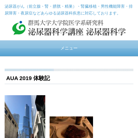
泌尿器がん（前立腺・腎・膀胱・精巣）・腎臓移植・男性機能障害・排
尿障害・夜尿症などあらゆる泌尿器科疾患に対応しております。
メニュー
AUA 2019 体験記
▼
▼
▼
▼