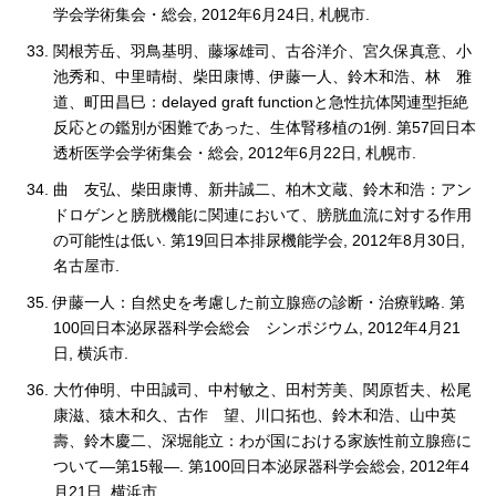
学会学術集会・総会, 2012年6月24日, 札幌市.
関根芳岳、羽鳥基明、藤塚雄司、古谷洋介、宮久保真意、小
池秀和、中里晴樹、柴田康博、伊藤一人、鈴木和浩、林 雅
道、町田昌巳：delayed graft functionと急性抗体関連型拒絶
反応との鑑別が困難であった、生体腎移植の1例. 第57回日本
透析医学会学術集会・総会, 2012年6月22日, 札幌市.
曲 友弘、柴田康博、新井誠二、柏木文蔵、鈴木和浩：アン
ドロゲンと膀胱機能に関連において、膀胱血流に対する作用
の可能性は低い. 第19回日本排尿機能学会, 2012年8月30日,
名古屋市.
伊藤一人：自然史を考慮した前立腺癌の診断・治療戦略. 第
100回日本泌尿器科学会総会 シンポジウム, 2012年4月21
日, 横浜市.
大竹伸明、中田誠司、中村敏之、田村芳美、関原哲夫、松尾
康滋、猿木和久、古作 望、川口拓也、鈴木和浩、山中英
壽、鈴木慶二、深堀能立：わが国における家族性前立腺癌に
ついて―第15報―. 第100回日本泌尿器科学会総会, 2012年4
月21日, 横浜市.