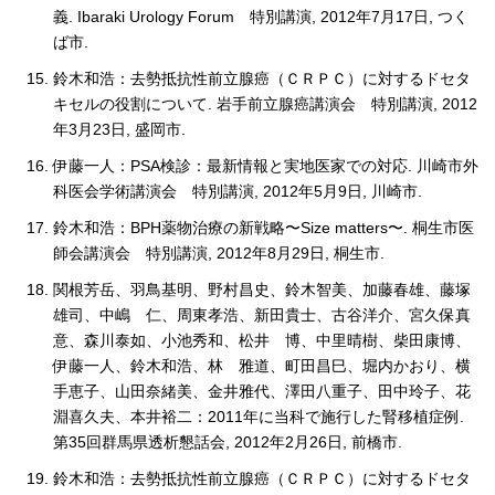
義. Ibaraki Urology Forum 特別講演, 2012年7月17日, つく
ば市.
鈴木和浩：去勢抵抗性前立腺癌（ＣＲＰＣ）に対するドセタ
キセルの役割について. 岩手前立腺癌講演会 特別講演, 2012
年3月23日, 盛岡市.
伊藤一人：PSA検診：最新情報と実地医家での対応. 川崎市外
科医会学術講演会 特別講演, 2012年5月9日, 川崎市.
鈴木和浩：BPH薬物治療の新戦略〜Size matters〜. 桐生市医
師会講演会 特別講演, 2012年8月29日, 桐生市.
関根芳岳、羽鳥基明、野村昌史、鈴木智美、加藤春雄、藤塚
雄司、中嶋 仁、周東孝浩、新田貴士、古谷洋介、宮久保真
意、森川泰如、小池秀和、松井 博、中里晴樹、柴田康博、
伊藤一人、鈴木和浩、林 雅道、町田昌巳、堀内かおり、横
手恵子、山田奈緒美、金井雅代、澤田八重子、田中玲子、花
淵喜久夫、本井裕二：2011年に当科で施行した腎移植症例.
第35回群馬県透析懇話会, 2012年2月26日, 前橋市.
鈴木和浩：去勢抵抗性前立腺癌（ＣＲＰＣ）に対するドセタ