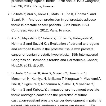
prostatectomy inguinal hernia.. 27th Annual EAU Congress,
Feb.26, 2012, Paris, France.
Shibata Y, Arai S, Koike H, Matsui H, Ito K, Honma S and
Suzuki K.：Androgen production in periprostatic adipose
tissue in prostate cancer patients.. 27th Annual EAU
Congress, Feb.27, 2012, Paris, France.
Arai S, Miyashiro Y, Shibata Y, Tomaru Y, Kobayashi M,
Honma S and Suzuki K.：Evaluation of adrenal androgens
and estrogen levels in the prostatic tissue with prostate
cancer or benign prostatic hyperplasia.. 15th International
Congress on Hormonal Steroids and Hormones & Cancer,
Nov.16, 2012, 金沢市.
Shibata Y, Suzuki K, Arai S, Miyoshi Y, Umemoto S,
Masumori N, Kamiya N, Ichikawa T, Kitagawa Y, Mizokami A,
Ishii K, Sugimura Y, Nonomura N, Sakai H, Miyashiro Y,
Honma S and Kubota Y.：Impact of pre-treatment prostate
tissue androgen content on the prediciton of future
castration-resistant prostate cancer development in patients
treated with primary androgen deprivation therapy.. 15th