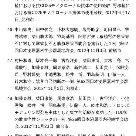
植における抗CD25モノクローナル抗体の使用経験. 腎移植に
おける抗CD25モノクローナル抗体の使用経験, 2012年6月17
日, 足利市.
中山紘史、田中俊之、小林大志朗、塩野昭彦、町田昌巳、牧
野武雄、柴山勝太郎、羽鳥基明、関原哲夫：移植腎の尿管結
石に対して尿管切石と膀胱尿管再吻合を施行した１例. 第62
回日本泌尿器科学会群馬地方会, 2012年11月3日, 前橋市.
村松和道、坂本亮一郎、古谷洋介、柴田康博、大木 亮、宮
澤慶行、加藤春雄、周東孝浩、新井誠二、新田貴士、関根芳
岳、野村昌史、小池秀和、松井 博、羽鳥基明、伊藤一人、
鈴木和浩：陰茎自己切断の一例. 第62回日本泌尿器科学会群
馬地方会, 2012年11月3日, 前橋市.
加藤春雄、柴田康博、周東孝浩、新田貴士、古谷洋介、小池
秀和、松井 博、羽鳥基明、伊藤一人、鈴木和浩：トロンボ
モデュリン製剤を主体とした集学的治療が奏功したf-TUL後
の敗血症性ショックの一例. 第26回日本泌尿器内視鏡学会総
会, 2012年11月23日, 仙台市.