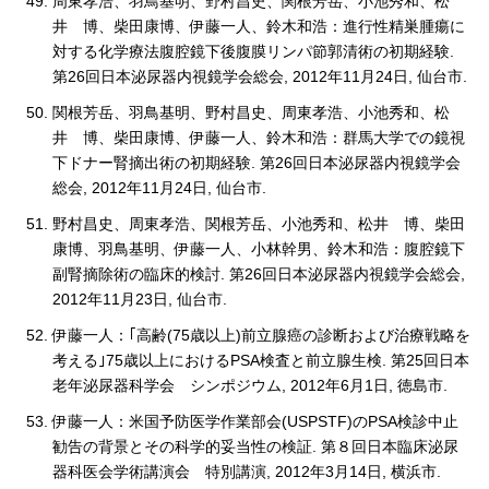
周東孝浩、羽鳥基明、野村昌史、関根芳岳、小池秀和、松
井 博、柴田康博、伊藤一人、鈴木和浩：進行性精巣腫瘍に
対する化学療法腹腔鏡下後腹膜リンパ節郭清術の初期経験.
第26回日本泌尿器内視鏡学会総会, 2012年11月24日, 仙台市.
関根芳岳、羽鳥基明、野村昌史、周東孝浩、小池秀和、松
井 博、柴田康博、伊藤一人、鈴木和浩：群馬大学での鏡視
下ドナー腎摘出術の初期経験. 第26回日本泌尿器内視鏡学会
総会, 2012年11月24日, 仙台市.
野村昌史、周東孝浩、関根芳岳、小池秀和、松井 博、柴田
康博、羽鳥基明、伊藤一人、小林幹男、鈴木和浩：腹腔鏡下
副腎摘除術の臨床的検討. 第26回日本泌尿器内視鏡学会総会,
2012年11月23日, 仙台市.
伊藤一人：｢高齢(75歳以上)前立腺癌の診断および治療戦略を
考える｣75歳以上におけるPSA検査と前立腺生検. 第25回日本
老年泌尿器科学会 シンポジウム, 2012年6月1日, 徳島市.
伊藤一人：米国予防医学作業部会(USPSTF)のPSA検診中止
勧告の背景とその科学的妥当性の検証. 第８回日本臨床泌尿
器科医会学術講演会 特別講演, 2012年3月14日, 横浜市.