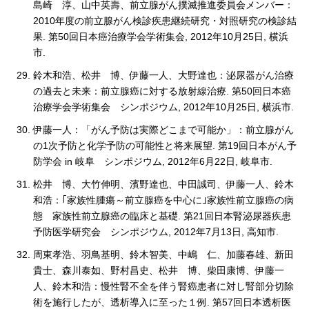
島崎 淳、山中英壽、前立腺がん撲滅推進委員会メンバー：
2010年度の前立腺がん検診疾患継続研究・対照研究の検診結
果. 第50回日本癌治療学会学術集会, 2012年10月25日, 横浜
市.
鈴木和浩、松井 博、伊藤一人、大野達也：泌尿器がん治療
の過去と未来：前立腺癌に対する放射線治療. 第50回日本癌
治療学会学術集会 シンポジウム, 2012年10月25日, 横浜市.
伊藤一人：「がん予防は実際どこまで可能か」：前立腺がん
の1次予防と化学予防の可能性と将来展望. 第19回日本がん予
防学会 in 岐阜 シンポジウム, 2012年6月22日, 岐阜市.
松井 博、大竹伸明、濱野達也、中田誠司、伊藤一人、鈴木
和浩：｢家族性腫瘍～前立腺癌を中心に｣家族性前立腺癌の病
態 家族性前立腺癌の臨床と基礎. 第21回日本腎泌尿器疾患
予防医学研究会 シンポジウム, 2012年7月13日, 高知市.
周東孝浩、羽鳥基明、鈴木智美、中嶋 仁、加藤春雄、新田
貴士、森川泰如、野村昌史、松井 博、柴田康博、伊藤一
人、鈴木和浩：慢性腎不全を伴う腎癌患者に対し腎部分切除
術を施行したが、透析導入に至った１例. 第57回日本透析医