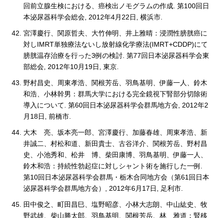
回前立腺生検における、癌検出ノモグラムの作成. 第100回日
本泌尿器科学会総会, 2012年4月22日, 横浜市.
宮澤慶行、関原哲夫、大竹伸明、井上雅晴：浸潤性膀胱癌に
対しIMRT単独療法ないし放射線化学療法(IMRT+CDDP)にて
膀胱温存治療を行った3例の検討. 第77回日本泌尿器科学会東
部総会, 2012年10月19日, 東京.
野村昌史、周東孝浩、関根芳岳、羽鳥基明、伊藤一人、鈴木
和浩、小林幹男：群馬大学における完全鏡視下腎部分切除術
導入について. 第60回日本泌尿器科学会群馬地方会, 2012年2
月18日, 前橋市.
大木 亮、坂本亮一郎、宮澤慶行、加藤春雄、周東孝浩、新
井誠二、村松和道、新田貴士、古谷洋介、関根芳岳、野村昌
史、小池秀和、松井 博、柴田康博、羽鳥基明、伊藤一人、
鈴木和浩：持続性勃起症に対しシャント術を施行した一例.
第10回日本泌尿器科学会群馬・栃木合同地方会（第61回日本
泌尿器科学会群馬地方会）, 2012年6月17日, 足利市.
田中俊之、町田昌巳、塩野昭彦、小林大志朗、中山紘史、牧
野武雄、柴山勝太郎、羽鳥基明、関根芳岳、林 雅道：腎移