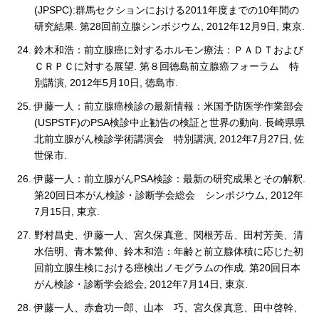
(JPSPC):群馬セクションにおける2011年度までの10年間の
研究結果. 第28回前立腺シンポジウム, 2012年12月9日, 東京.
鈴木和浩：前立腺癌に対するホルモン療法：ＰＡＤＴおよび
ＣＲＰＣに対する展望. 第８回徳島前立腺癌フォーラム 特
別講演, 2012年5月10日, 徳島市.
伊藤一人：前立腺癌検診の最新情報：米国予防医学作業部会
(USPSTF)のPSA検診中止勧告の検証と世界の動向. 長崎県県
北前立腺がん検診学術講演会 特別講演, 2012年7月27日, 佐
世保市.
伊藤一人：前立腺がんPSA検診：最新の研究成果とその解釈.
第20回日本がん検診・診断学会総会 シンポジウム, 2012年
7月15日, 東京.
野村昌史、伊藤一人、宮久保真意、関根芳岳、田村芳美、清
水信明、青木繁伸、鈴木和浩：年齢と前立腺体積に応じた初
回前立腺生検における癌検出ノモグラムの作成. 第20回日本
がん検診・診断学会総会, 2012年7月14日, 東京.
伊藤一人、赤倉功一郎、山本 巧、宮久保真意、田中啓幹、