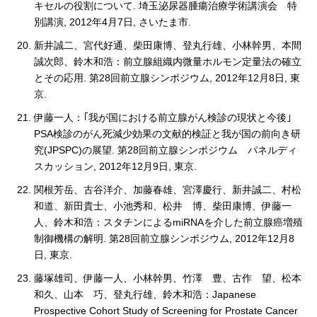
キセルの役割について. 埼玉泌尿器腫瘍治療学術講演会 特
別講演, 2012年4月7日, さいたま市.
新井誠二、宮代好通、柴田康博、登丸行雄、小林幹男、本間
誠次郎、鈴木和浩：前立腺組織内微量ホルモン定量法の確立
とその応用. 第28回前立腺シンポジウム, 2012年12月8日, 東
京.
伊藤一人：｢我が国における前立腺がん検診の現状と今後｣
PSA検診のがん死減少効果の文献的検証と我が国の前向き研
究(JPSPC)の展望. 第28回前立腺シンポジウム パネルディ
スカッション, 2012年12月9日, 東京.
関根芳岳、古谷洋介、加藤春雄、宮澤慶行、新井誠二、村松
和道、新田貴士、小池秀和、松井 博、柴田康博、伊藤一
人、鈴木和浩：スタチンによるmiRNAを介した前立腺癌増殖
制御機構の解明. 第28回前立腺シンポジウム, 2012年12月8
日, 東京.
藤塚雄司、伊藤一人、小林幹男、竹澤 豊、古作 望、松本
和久、山本 巧、登丸行雄、鈴木和浩：Japanese
Prospective Cohort Study of Screening for Prostate Cancer