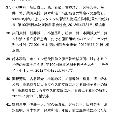
小池秀和、新田貴士、森川泰如、古谷洋介、関根芳岳、松
井 博、柴田康博、鈴木和浩：高脂肪食の腎癌への影響と、
survivin抑制によるスタチンの腎癌細胞増殖抑制効果の増感効
果. 第100回日本泌尿器科学会総会, 2012年4月21日, 横浜市.
柴田康博、新井誠二、小池秀和、松井 博、本間誠次郎、鈴
木和浩：前立腺癌患者における脂肪組織でのアンドロゲン代
謝の検討. 第100回日本泌尿器科学会総会, 2012年4月21日, 横
浜市.
鈴木和浩：ホルモン感受性前立腺癌骨転移症例に対するＢＰ
治療の意義を考える. 第100回日本泌尿器科学会総会 サテラ
イトセミナー, 2012年4月23日, 横浜市.
関根芳岳、古谷洋介、小池秀和、加藤春雄、松井 博、鈴木
和浩：高脂肪食によるマウス前立腺における遺伝子変化の解
析. 高脂肪食によるマウス前立腺における遺伝子変化の解析,
2012年4月21日, 横浜市.
野村昌史、伊藤一人、宮久保真意、関根芳岳、田村芳美、清
水信明、青木繁伸、鈴木和浩：年齢と前立腺体積に応じた初