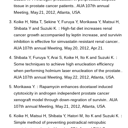
tissue in prostate cancer patients.. AUA 107th annual
Meeting, May.21, 2012, Atlanta, USA.
Koike H, Nitta T, Sekine Y, Furuya Y, Morikawa Y, Matsui H,
Shibata Y and Suzuki K.：High-fat diet increases renal
cancer growth accompanied by leptin increase, and survivin
inhibition is effective for simvastatin resistant renal cancer..
AUA 107th annual Meeting, May.20, 2012, Apr.21.
Shibata Y, Furuya Y, Arai S, Koike H, Ito K and Suzuki K.：
Some techniques to achieve high enucleation efficiency
when performing holmium laser enucleation of the prostate..
AUA 107th annual Meeting, May.22, 2012, Atlanta, USA.
Morikawa Y.：Rapamycin enhances docetaxel induced
cytotoxicity in androgen independent prostate cancer
xenograft model through down-regration of survivin.. AUA
107th annual Meeting, May.21, 2012, Atlanta, USA.
Koike H, Matsui H, Shibata Y, Hatori M, Ito K and Suzuki K.：
Simple method of preventing postradical retropubic